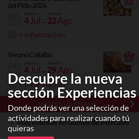
del Pidio 2026
SÁBADO
SÁBADO
-
Jul
Ago
4
22
+ información
Verano Collalbo
SÁBADO
SÁBADO
-
Jul
Ago
4
29
Descubre la nueva
+ información
sección Experiencias
MÁS FIESTAS Y FERIAS
Donde podrás ver una selección de
actividades para realizar cuando tú
Más eventos en Gumiel de Mercado
quieras