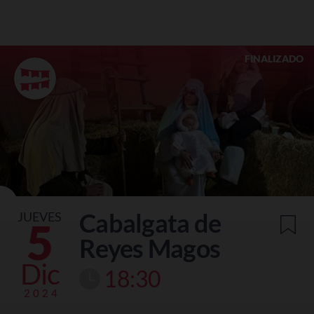
FINALIZADO
Cabalgata de
JUEVES
5
Reyes Magos
Dic
18:30
2024