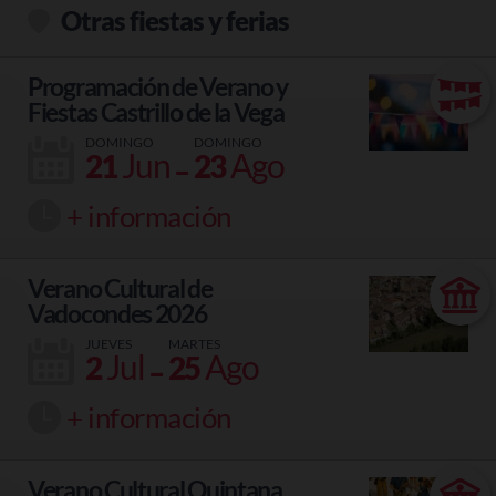
Otras fiestas y ferias
Programación de Verano y
Fiestas Castrillo de la Vega
DOMINGO
DOMINGO
-
Jun
Ago
21
23
+ información
Verano Cultural de
Vadocondes 2026
JUEVES
MARTES
-
Jul
Ago
2
25
+ información
Verano Cultural Quintana