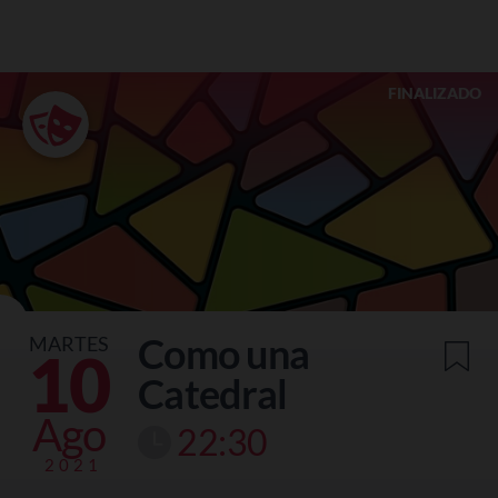
FINALIZADO
Como una
MARTES
10
Catedral
Ago
22:30
2021