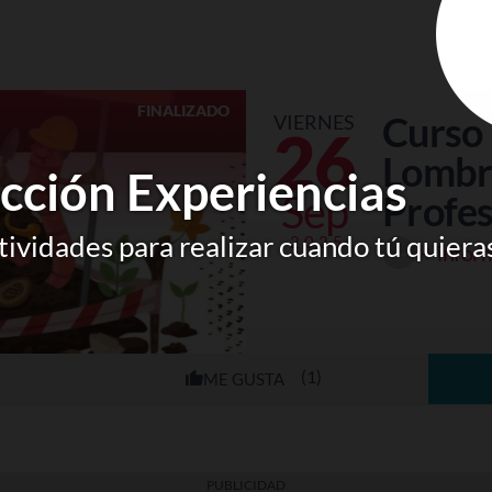
FINALIZADO
Curso 
VIERNES
26
Lombr
cción Experiencias
Sep
Profes
ividades para realizar cuando tú quiera
2025
+ infor
(1)
PUBLICIDAD