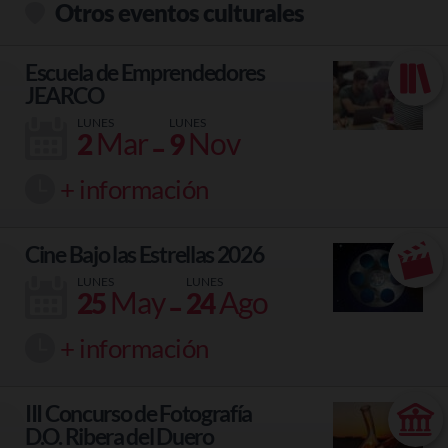
Otros eventos culturales
Escuela de Emprendedores
JEARCO
LUNES
LUNES
-
Mar
Nov
2
9
+ información
Cine Bajo las Estrellas 2026
LUNES
LUNES
-
May
Ago
25
24
+ información
III Concurso de Fotografía
D.O. Ribera del Duero