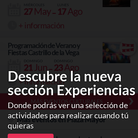
MIÉRCOLES
LUNES
-
May
Ago
27
17
+ información
Programación de Verano y
Fiestas Castrillo de la Vega
DOMINGO
DOMINGO
-
Jun
Ago
21
23
Descubre la nueva
+ información
sección Experiencias
MÁS EVENTOS CULTURALES
Donde podrás ver una selección de
actividades para realizar cuando tú
Más eventos en Plaza Mayor
quieras