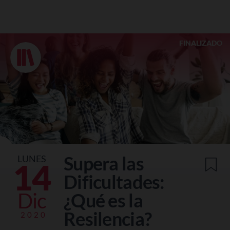
FINALIZADO
Supera las
LUNES
14
Dificultades:
Dic
¿Qué es la
Resilencia?
2020