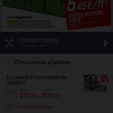
DÓNDE COMER
CERCA DE AQUÍ
Otros cursos y talleres
Escuela de Emprendedores
JEARCO
LUNES
LUNES
-
Mar
Nov
2
9
+ información